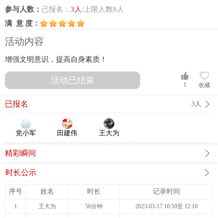
参与人数：
已报名：
3人
/上限人数8人
满 意 度：
活动内容
增强文明意识，提高自身素质！
活动已结束
1
收藏
已报名
3人
党小军
田建伟
王大为
精彩瞬间
时长公示
序号
姓名
时长
记录时间
1
王大为
56分钟
2023-03-17 10:59至 12:10