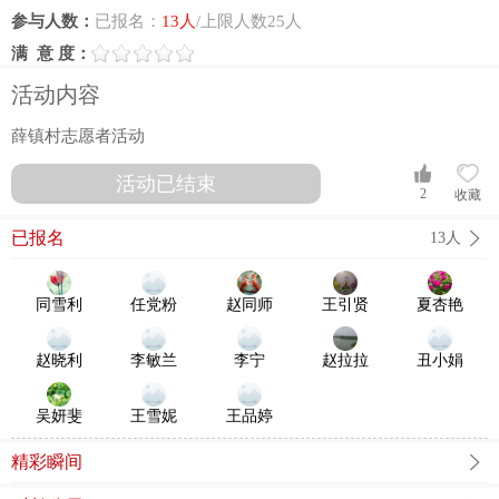
参与人数：
已报名：
13人
/上限人数25人
满 意 度：
活动内容
薛镇村志愿者活动
活动已结束
2
收藏
已报名
13人
同雪利
任党粉
赵同师
王引贤
夏杏艳
赵晓利
李敏兰
李宁
赵拉拉
丑小娟
吴妍斐
王雪妮
王品婷
精彩瞬间