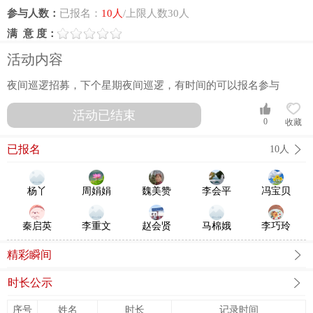
参与人数：
已报名：
10人
/上限人数30人
满 意 度：
活动内容
夜间巡逻招募，下个星期夜间巡逻，有时间的可以报名参与
活动已结束
0
收藏
已报名
10人
杨丫
周娟娟
魏美赞
李会平
冯宝贝
秦启英
李重文
赵会贤
马棉娥
李巧玲
精彩瞬间
时长公示
序号
姓名
时长
记录时间