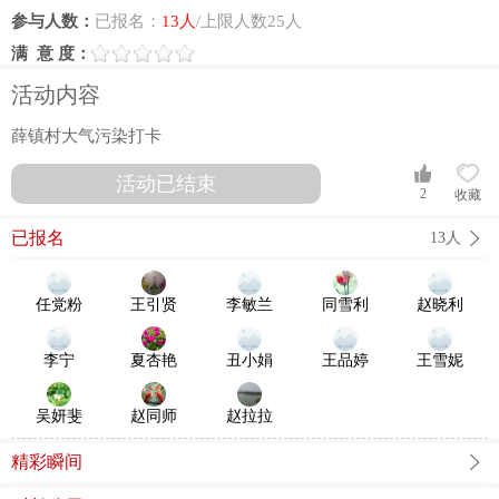
参与人数：
已报名：
13人
/上限人数25人
满 意 度：
活动内容
薛镇村大气污染打卡
活动已结束
2
收藏
已报名
13人
任党粉
王引贤
李敏兰
同雪利
赵晓利
李宁
夏杏艳
丑小娟
王品婷
王雪妮
吴妍斐
赵同师
赵拉拉
精彩瞬间