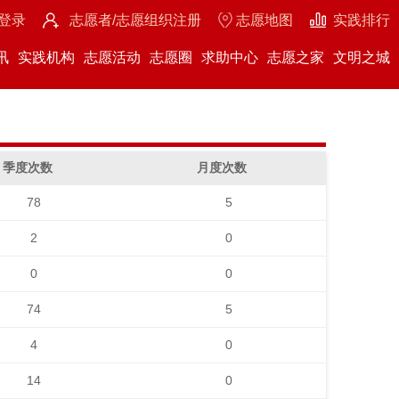
登录
志愿者/志愿组织注册
志愿地图
实践排行
讯
实践机构
志愿活动
志愿圈
求助中心
志愿之家
文明之城
季度次数
月度次数
78
5
2
0
0
0
74
5
4
0
14
0