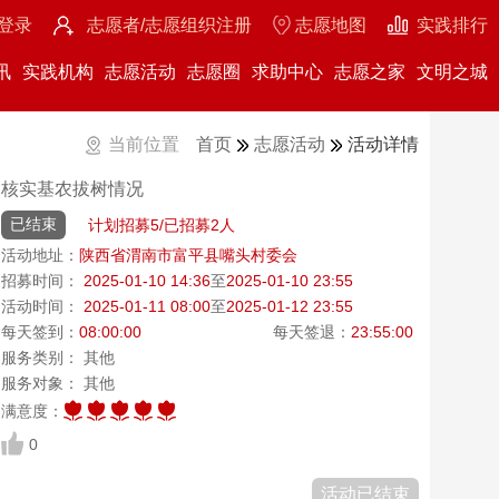
登录
志愿者/志愿组织注册
志愿地图
实践排行
讯
实践机构
志愿活动
志愿圈
求助中心
志愿之家
文明之城
当前位置
首页
志愿活动
活动详情
核实基农拔树情况
已结束
计划招募5/已招募2人
活动地址：
陕西省渭南市富平县嘴头村委会
招募时间：
2025-01-10 14:36
至
2025-01-10 23:55
活动时间：
2025-01-11 08:00
至
2025-01-12 23:55
每天签到：
08:00:00
每天签退：
23:55:00
服务类别： 其他
服务对象： 其他
满意度：
0
活动已结束