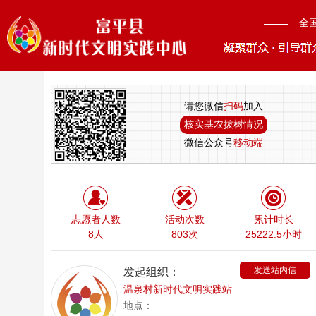
全
请您微信
扫码
加入
核实基农拔树情况
微信公众号
移动端
志愿者人数
活动次数
累计时长
8人
803次
25222.5小时
发送站内信
发起组织：
温泉村新时代文明实践站
地点：