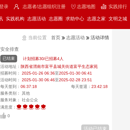
登录
志愿者/志愿组织注册
志愿地图
实践排行
讯
实践机构
志愿活动
志愿圈
求助中心
志愿之家
文明之城
当前位置
首页
志愿活动
活动详情
安全排查
已结束
计划招募30/已招募4人
活动地址：
陕西省渭南市富平县城关街道富平生态家苑
招募时间：
2025-01-26 06:36
至
2025-01-30 06:41
活动时间：
2025-01-30 06:46
至
2025-02-28 23:51
每天签到：
06:37:18
每天签退：
23:42:18
服务类别： 其他
服务对象： 社会公众
满意度：
0
活动已结束