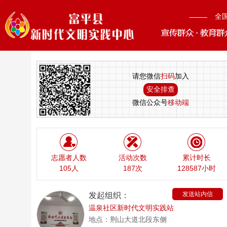
全
请您微信
扫码
加入
安全排查
微信公众号
移动端
志愿者人数
活动次数
累计时长
105人
187次
128587小时
发送站内信
发起组织：
温泉社区新时代文明实践站
地点：
荆山大道北段东侧