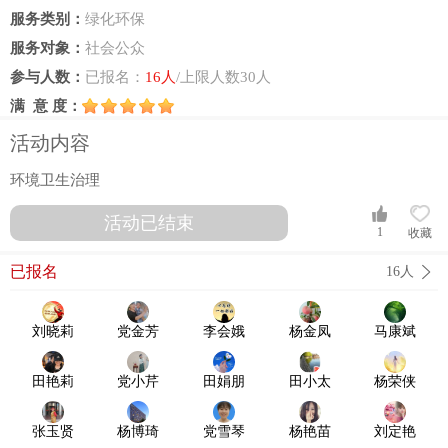
服务类别：
绿化环保
服务对象：
社会公众
参与人数：
已报名：
16人
/上限人数30人
满 意 度：
活动内容
环境卫生治理
活动已结束
1
收藏
已报名
16人
刘晓莉
党金芳
李会娥
杨金凤
马康斌
田艳莉
党小芹
田娟朋
田小太
杨荣侠
张玉贤
杨博琦
党雪琴
杨艳苗
刘定艳