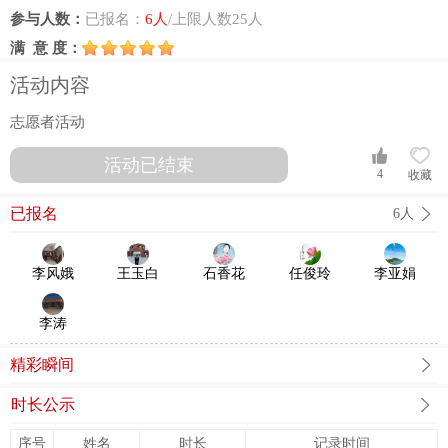
参与人数：
已报名：
6人
/上限人数25人
满 意 度：
活动内容
志愿者活动
活动已结束
4
收藏
已报名
6人
李风娥
王玉白
石香花
任俊玲
李亚娟
李涛
精彩瞬间
时长公示
序号
姓名
时长
记录时间