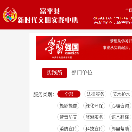
全
实践所
部门单位
全部
法律服务
节水护水
服务类别：
摄影摄像
绿化环保
心理咨询
禁毒防艾
旅游服务
语言翻译
消防宣传
科技宣传
邻里帮助