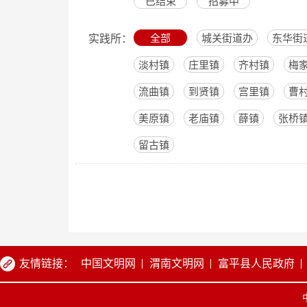
已结束
招募中
全部
城关街道办
东华街
实践所：
淡村镇
庄里镇
齐村镇
梅
流曲镇
到贤镇
宫里镇
曹
美原镇
老庙镇
薛镇
张桥
留古镇
友情链接：
中国文明网
渭南文明网
富平县人民政府