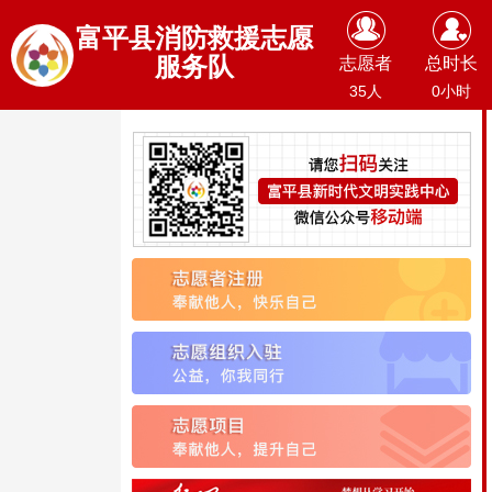
富平县消防救援志愿
服务队
志愿者
总时长
35人
0小时