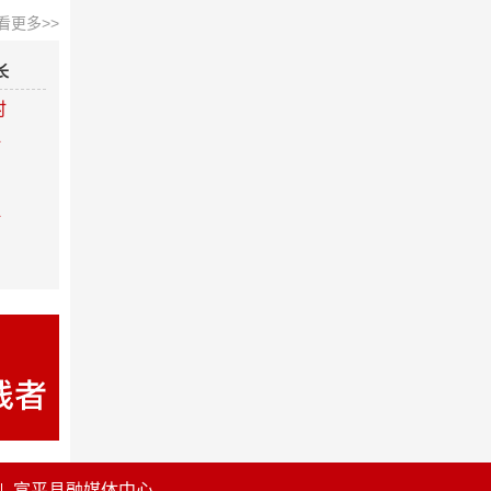
看更多>>
长
时
时
时
富平县融媒体中心