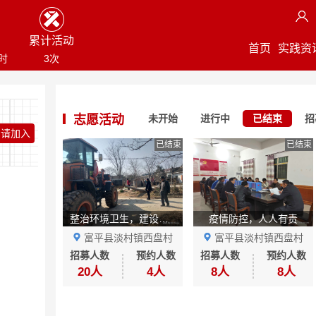
累计活动
首页
实践资
小时
3次
志愿活动
未开始
进行中
已结束
招
申请加入
已结束
已结束
整治环境卫生，建设魅力盘龙
疫情防控，人人有责
富平县淡村镇西盘村
富平县淡村镇西盘村
招募人数
预约人数
招募人数
预约人数
20人
4人
8人
8人