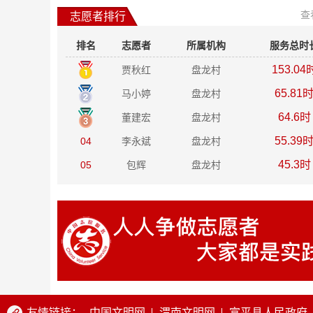
查
志愿者排行
排名
志愿者
所属机构
服务总时
153.04
贾秋红
盘龙村
65.81
马小婷
盘龙村
64.6时
董建宏
盘龙村
55.39
04
李永斌
盘龙村
45.3时
05
包辉
盘龙村
友情链接：
中国文明网
渭南文明网
富平县人民政府