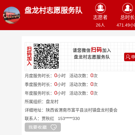
盘龙村志愿服务队
志愿者
总时长
26人
471.49
扫
扫码
请您微信
加入
码
盘龙村志愿服务队
加
入
0
0
月度服务时长：
小时 活动次数：
次
0
0
季度服务时长：
小时 活动次数：
次
0
0
年度服务时长：
小时 活动次数：
次
所属组织：
盘龙村
详细地址：陕西省渭南市富平县淡村镇盘龙村委会
联系人：贾秋红 153*****330