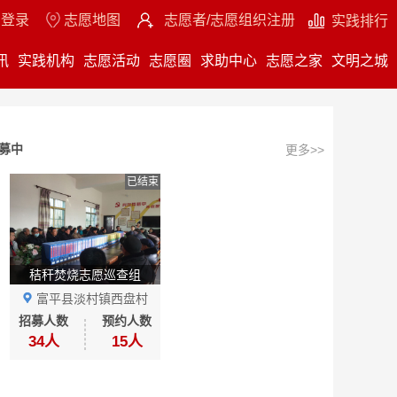
登录
志愿地图
志愿者/志愿组织注册
实践排行
讯
实践机构
志愿活动
志愿圈
求助中心
志愿之家
文明之城
募中
更多>>
已结束
秸秆焚烧志愿巡查组
富平县淡村镇西盘村
招募人数
预约人数
34人
15人