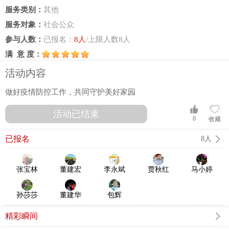
服务类别：
其他
服务对象：
社会公众
参与人数：
已报名：
8人
/上限人数8人
满 意 度：
活动内容
做好疫情防控工作，共同守护美好家园
活动已结束
0
收藏
已报名
8人
张宝林
董建宏
李永斌
贾秋红
马小婷
孙莎莎
董建华
包辉
精彩瞬间