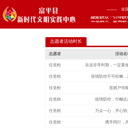
全
志愿者活动时长
志愿者
活动名
任党粉
在这非常时期，一定要
任党粉
疫情防控不可松懈，
任党粉
贫困户培
任党粉
疫情防控，巾帼志
任党粉
万众一心，齐心协
任党粉
携手同行，